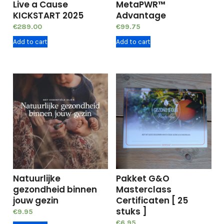
Live a Cause
MetaPWR™
KICKSTART 2025
Advantage
€
289.00
€
99.75
Add to cart
Add to cart
Natuurlijke
Pakket G&O
gezondheid binnen
Masterclass
jouw gezin
Certificaten [ 25
stuks ]
€
9.95
€
6.95