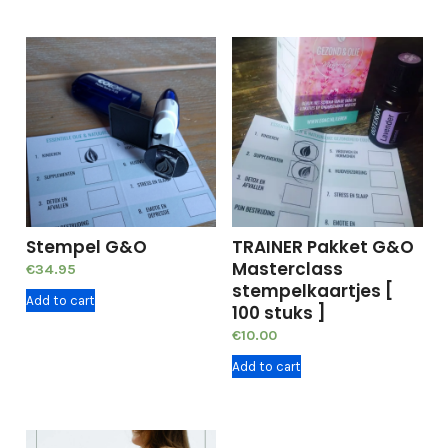
Stempel G&O
TRAINER Pakket G&O
Masterclass
€
34.95
stempelkaartjes [
Add to cart
100 stuks ]
€
10.00
Add to cart