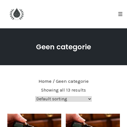
Tog
nav
Skip
to
Geen categorie
content
Home
/ Geen categorie
Showing all 13 results