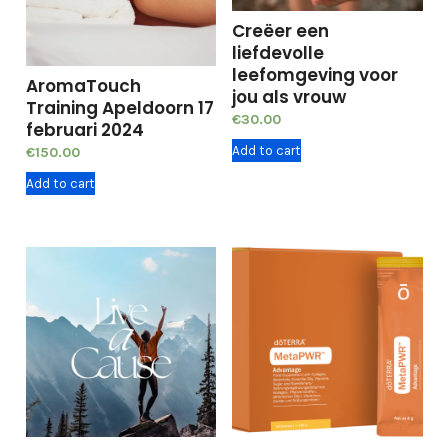
Creëer een
liefdevolle
leefomgeving voor
AromaTouch
jou als vrouw
Training Apeldoorn 17
€
30.00
februari 2024
Add to cart
€
150.00
Add to cart