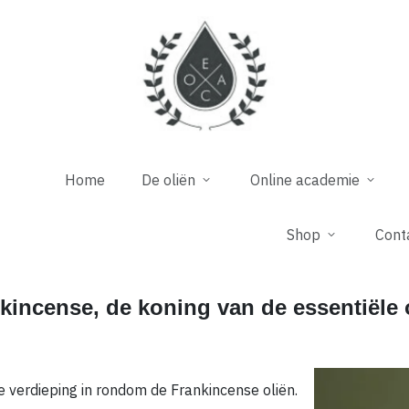
Home
De oliën
Online academie
Shop
Cont
kincense, de koning van de essentiële 
verdieping in rondom de Frankincense oliën.