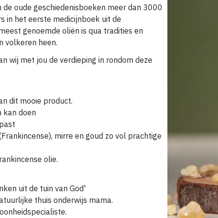
 in de oude geschiedenisboeken meer dan 3000
s in het eerste medicijnboek uit de
meest genoemde oliën is qua tradities en
en volkeren heen.
n wij met jou de verdieping in rondom deze
an dit mooie product.
am kan doen
epast
(Frankincense), mirre en goud zo vol prachtige
rankincense olie.
nken uit de tuin van God'
natuurlijke thuis onderwijs mama.
oonheidspecialiste.